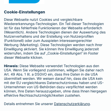
Anfahrt
Affiliate-Partner werden
Barmenia ist Teil der BarmeniaGothaer
BELIEBTE SEITEN
Kranken-Zusatzversicherung
Tierversicherungen
Haftpflichtversicherung
Hausratversicherung
SERVICE
Adresse ändern
Schaden melden
Kilometerstandsmeldung
Serviceübersicht
Bleiben Sie in Kontakt