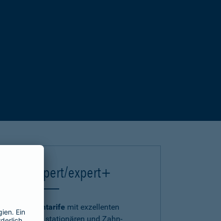
einsA expert/expert+
Die
Premiumtarife
mit exzellenten
ambulanten, stationären und Zahn-