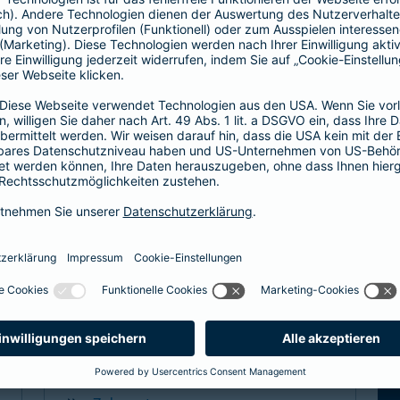
Hier entscheiden Sie, ob Hausarzt oder
direkt zum Facharzt.
hochwertige ambulante Leistungen
Basisleistung im stationären Bereich
mehr Infos
Spezialtarife
Arzt