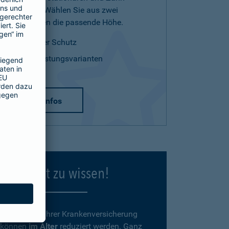
Leistungen. Wählen Sie aus zwei
Tarifvarianten die passende Höhe.
optimaler Schutz
zwei Leistungsvarianten
mehr Infos
Gut zu wissen!
Beiträge
zu Ihrer Krankenversicherung
können
im Alter
reduziert werden. Ganz