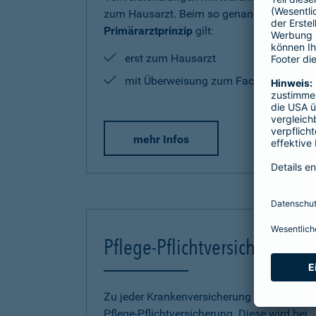
zum Hausarzt. Beim so genannten
Primärarztprinzip
gilt:
erst zum Hausarzt
mit Überweisung zum Facharzt
mehr Infos
Pflege-Pflichtversicherung
Zu jeder Krankenversicherung gehört eine
Pflege-Pflichtversicherung. Diese wird bei