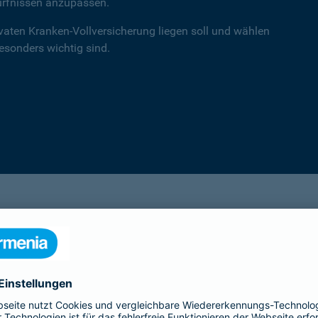
ürfnissen anzupassen.
ivaten Kranken-Vollversicherung liegen soll und wählen
besonders wichtig sind.
einsA primex
Hochwertiger Schutz mit Schwerpunkt auf
Leistungen in der ambulanten Versorgung.