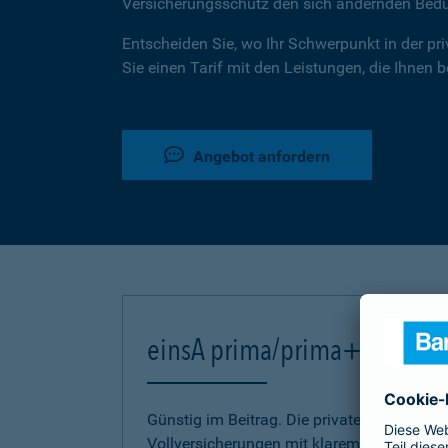
Versicherungsschutz den sich ändernden Bed
Entscheiden Sie, wo Ihr Schwerpunkt in der pr
Sie einen Tarif mit den Leistungen, die Ihnen 
Angebot anfordern
einsA prima/prima+
Günstig im Beitrag. Die privaten Kranken-
Vollversicherungen mit klarem Bekenntnis