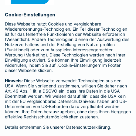
Anfahrt
Affiliate-Partner werden
Barmenia ist Teil der BarmeniaGothaer
BELIEBTE SEITEN
Kranken-Zusatzversicherung
Tierversicherungen
Haftpflichtversicherung
Hausratversicherung
SERVICE
Adresse ändern
Schaden melden
Kilometerstandsmeldung
Serviceübersicht
Bleiben Sie in Kontakt