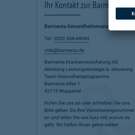
Ihr Kontakt zur Barmenia
Barmenia Gesundheitsmanagement
Tel.:
0202 438-44044
vida@barmenia.de
Barmenia Krankenversicherung AG
Abteilung Leistungsstrategie & -steuerung
Team Gesundheitsprogramme
Barmenia-Allee 1
42119 Wuppertal
Rufen Sie uns an oder schreiben Sie uns.
Bitte geben Sie Ihre Versicherungsnummer
an und teilen Sie uns kurz mit, worum es
geht. Wir helfen Ihnen gerne weiter!