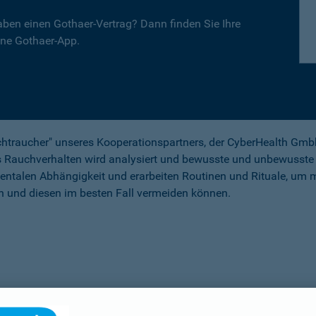
aben einen Gothaer-Vertrag? Dann finden Sie Ihre
ine Gothaer-App.
traucher" unseres Kooperationspartners, der CyberHealth Gmbh, 
s Rauchverhalten wird analysiert und bewusste und unbewusste 
mentalen Abhängigkeit und erarbeiten Routinen und Rituale, um 
en und diesen im besten Fall vermeiden können.
e Erkrankungen