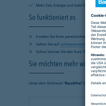
Mehr Zeit, Energie und Geld für die wirkl
So funktioniert es
Fordern Sie Ihren persönlichen Code per Te
Gehen Sie auf
cyberpraevention.de/barme
Schon können Sie den Kurs "Endlich Nicht
Sie möchten mehr wissen?
Unter dem Stichwort "
Rauchfrei
" beantworten 