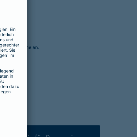
irekt
hier
online an.