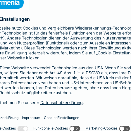
ich schönen Dinge im Leben
lefon (
0202 438-44044
), per E-Mail (
vida@barmenia.de
) oder d
nia/endlich-nichtraucher
und geben Sie Ihren Code ein.
raucher" 8 Wochen lang kostenlos nutzen.
wir gerne Ihre Fragen.