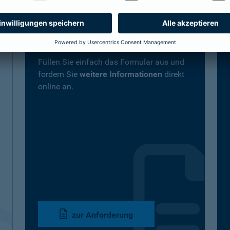
Informationen online
anfordern
Füllen Sie einfach das Formular aus und
fordern Sie
weitere Informationen
direkt
online an.
zur Anforderung