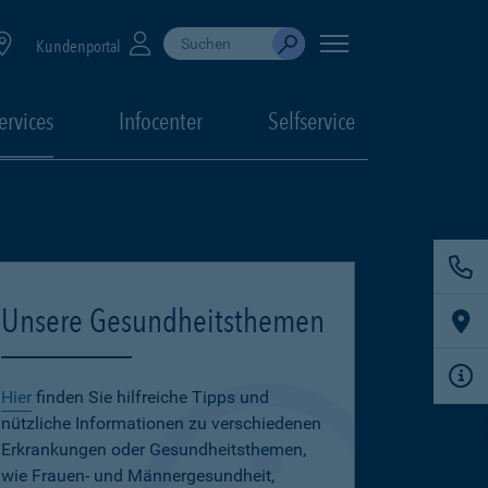
Suche durchführen
When autocomplete results are available, use up
Kundenportal
Absenden
ervices
Infocenter
Selfservice
Unsere Gesundheitsthemen
Hier
finden Sie hilfreiche Tipps und
nützliche Informationen zu verschiedenen
Erkrankungen oder Gesundheitsthemen,
wie Frauen- und Männergesundheit,