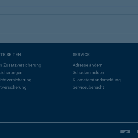
BTE SEITEN
SERVICE
n-Zusatzversicherung
Adresse ändern
rsicherungen
Schaden melden
ichtversicherung
Kilometerstandsmeldung
tversicherung
Serviceübersicht
B
Bleiben Sie in Kontakt