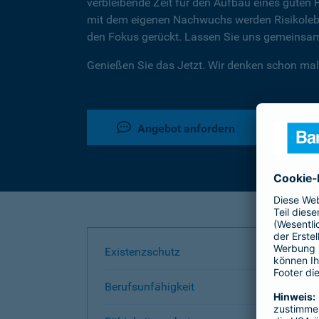
verbleibende Zeit für den Aufbau eines guten 
mit dem eigenen Nachwuchs werden Risikoleben
den Fokus gerückt. Lassen Sie uns gemeinsam 
Genießen Sie das Jetzt. Wir denken schon mal
Angebot anfordern
Existenzschutz
Berufsunfähigkeit