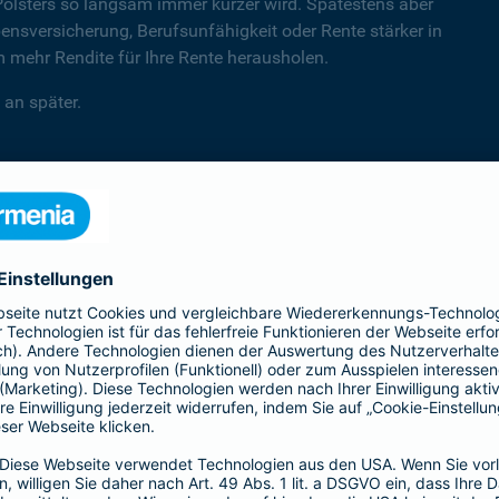
Polsters so langsam immer kürzer wird. Spätestens aber
sversicherung, Berufsunfähigkeit oder Rente stärker in
mehr Rendite für Ihre Rente herausholen.
 an später.