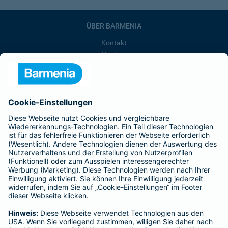
ÜBER BARMENIA
Kontakt
Karriere
Presse
Unternehmen
Anfahrt
Affiliate-Partner werden
Barmenia ist Teil der BarmeniaGothaer
BELIEBTE SEITEN
Kranken-Zusatzversicherung
Tierversicherungen
Haftpflichtversicherung
Hausratversicherung
SERVICE