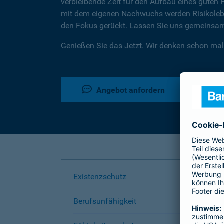
verbleibende Zeit für den Aufbau eines guten 
mit dem eigenen Nachwuchs werden Risikoleben
den Fokus gerückt. Lassen Sie uns gemeinsam 
Genießen Sie das Jetzt. Wir denken schon mal
Angebot anfordern
Existenzschutz
Berufsunfähigkeit