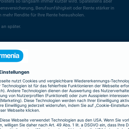
Polsters so langsam immer kürzer wird. Spätestens aber
sversicherung, Berufsunfähigkeit oder Rente stärker in
mehr Rendite für Ihre Rente herausholen.
 an später.