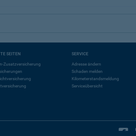
BTE SEITEN
SERVICE
n-Zusatzversicherung
Adresse ändern
rsicherungen
Schaden melden
ichtversicherung
Kilometerstandsmeldung
tversicherung
Serviceübersicht
B
Bleiben Sie in Kontakt