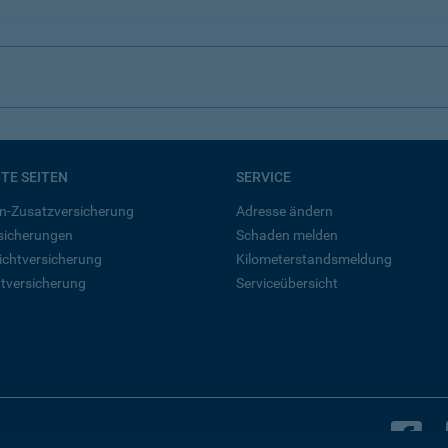
BTE SEITEN
SERVICE
n-Zusatzversicherung
Adresse ändern
rsicherungen
Schaden melden
ichtversicherung
Kilometerstandsmeldung
tversicherung
Serviceübersicht
B
Bleiben Sie in Kontakt