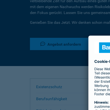
verbleibende Zeit für den Aufbau eines guten 
mit dem eigenen Nachwuchs werden Risikoleben
den Fokus gerückt. Lassen Sie uns gemeinsam 
Genießen Sie das Jetzt. Wir denken schon mal
Angebot anfordern
Existenzschutz
Berufsunfähigkeit