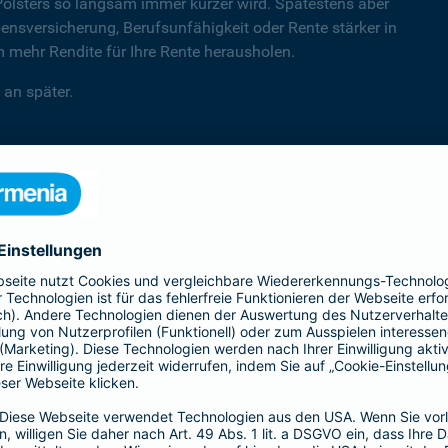
Polsters so langsam immer kürzer wird. Spätestens aber
sversicherung, Berufsunfähigkeit oder Rente stärker in
mehr Rendite für Ihre Rente herausholen.
 an später.