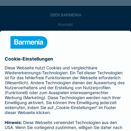
ÜBER BARMENIA
Kontakt
Karriere
Presse
Unternehmen
Anfahrt
Affiliate-Partner werden
Barmenia ist Teil der BarmeniaGothaer
BELIEBTE SEITEN
Kranken-Zusatzversicherung
Tierversicherungen
Haftpflichtversicherung
Hausratversicherung
SERVICE