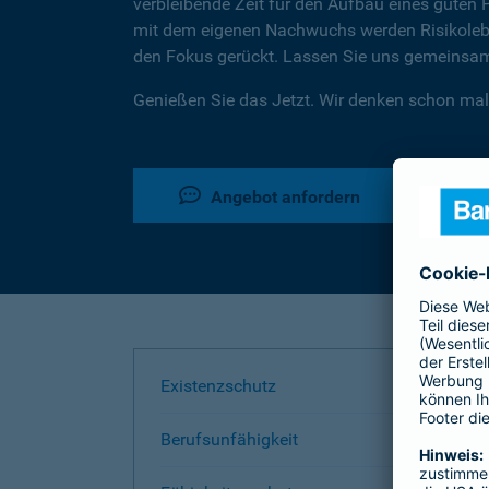
verbleibende Zeit für den Aufbau eines guten 
mit dem eigenen Nachwuchs werden Risikoleben
den Fokus gerückt. Lassen Sie uns gemeinsam 
Genießen Sie das Jetzt. Wir denken schon mal
Angebot anfordern
Existenzschutz
Berufsunfähigkeit