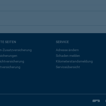
BTE SEITEN
SERVICE
n-Zusatzversicherung
Adresse ändern
rsicherungen
Schaden melden
ichtversicherung
Kilometerstandsmeldung
tversicherung
Serviceübersicht
B
Bleiben Sie in Kontakt