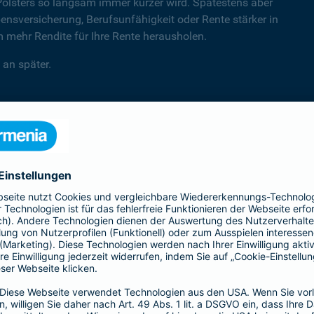
Polsters so langsam immer kürzer wird. Spätestens aber
sversicherung, Berufsunfähigkeit oder Rente stärker in
mehr Rendite für Ihre Rente herausholen.
 an später.