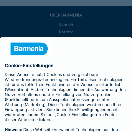
ÜBER BARMENIA
Kontakt
Karriere
Presse
Unternehmen
Anfahrt
Affiliate-Partner werden
Barmenia ist Teil der BarmeniaGothaer
BELIEBTE SEITEN
Kranken-Zusatzversicherung
Tierversicherungen
Haftpflichtversicherung
Hausratversicherung
SERVICE