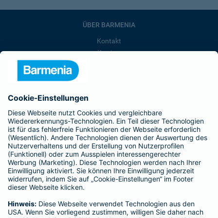
ÜBER BARMENIA
Kontakt
Karriere
Presse
Unternehmen
Anfahrt
Affiliate-Partner werden
Barmenia ist Teil der BarmeniaGothaer
BELIEBTE SEITEN
Kranken-Zusatzversicherung
Tierversicherungen
Haftpflichtversicherung
Hausratversicherung
SERVICE