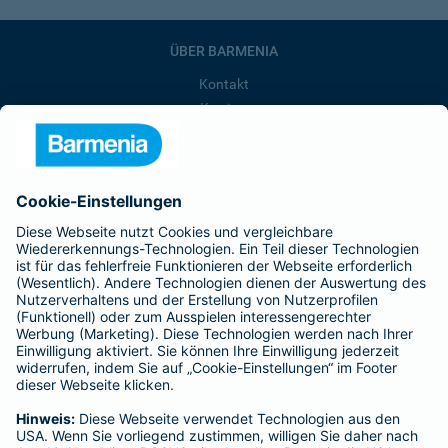
ÜBER BARMENIA
Kontakt
Karriere
Presse
Unternehmen
Anfahrt
Affiliate-Partner werden
Barmenia ist Teil der BarmeniaGothaer
BELIEBTE SEITEN
Kranken-Zusatzversicherung
Tierversicherungen
Haftpflichtversicherung
Hausratversicherung
SERVICE