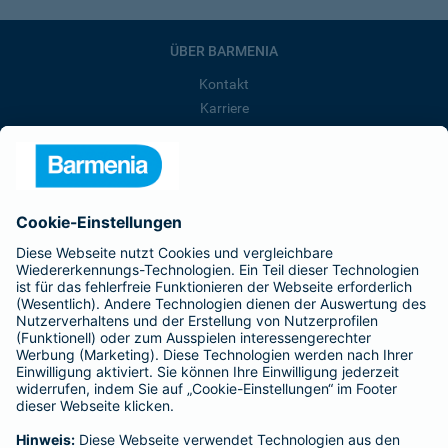
ÜBER BARMENIA
Kontakt
Karriere
Presse
Unternehmen
Anfahrt
Affiliate-Partner werden
Barmenia ist Teil der BarmeniaGothaer
BELIEBTE SEITEN
Kranken-Zusatzversicherung
Tierversicherungen
Haftpflichtversicherung
Hausratversicherung
SERVICE