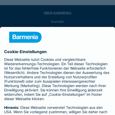
ÜBER BARMENIA
Kontakt
Karriere
Presse
Unternehmen
Anfahrt
Affiliate-Partner werden
Barmenia ist Teil der BarmeniaGothaer
BELIEBTE SEITEN
Kranken-Zusatzversicherung
Tierversicherungen
Haftpflichtversicherung
Hausratversicherung
SERVICE