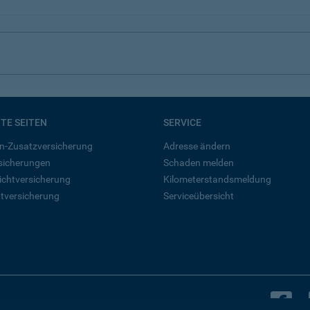
BTE SEITEN
SERVICE
n-Zusatzversicherung
Adresse ändern
rsicherungen
Schaden melden
ichtversicherung
Kilometerstandsmeldung
tversicherung
Serviceübersicht
B
Bleiben Sie in Kontakt