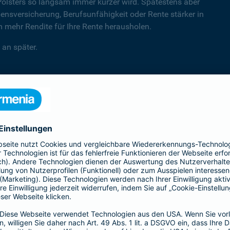
Polsters so langsam immer kürzer wird. Spätestens aber
sversicherung, Berufsunfähigkeit oder Rente stärker in
mehr Rendite für Ihre Rente herausholen.
 an später.