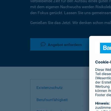
verbleibende Zeit für den Aufbau eines guten 
mit dem eigenen Nachwuchs werden Risikoleben
den Fokus gerückt. Lassen Sie uns gemeinsam 
Genießen Sie das Jetzt. Wir denken schon mal
Angebot anfordern
Existenzschutz
Berufsunfähigkeit