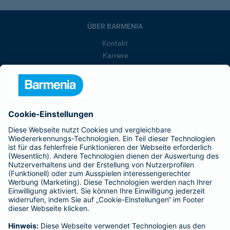
ÜBER BARMENIA
Kontakt
Karriere
Presse
Unternehmen
Anfahrt
Affiliate-Partner werden
Barmenia ist Teil der BarmeniaGothaer
BELIEBTE SEITEN
Kranken-Zusatzversicherung
Tierversicherungen
Haftpflichtversicherung
Hausratversicherung
SERVICE