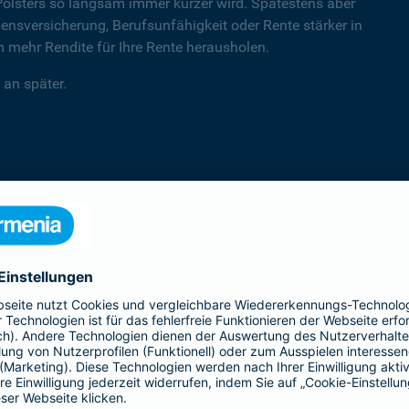
Polsters so langsam immer kürzer wird. Spätestens aber
sversicherung, Berufsunfähigkeit oder Rente stärker in
mehr Rendite für Ihre Rente herausholen.
 an später.