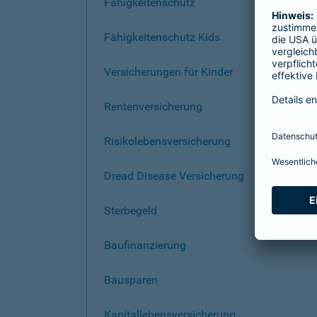
Fähigkeitenschutz
Fähigkeitenschutz Kids
Versicherungen für Kinder
Rentenversicherung
Risikolebensversicherung
Dread Disease Versicherung
Sterbegeld
Baufinanzierung
Bausparen
Kapitallebensversicherung