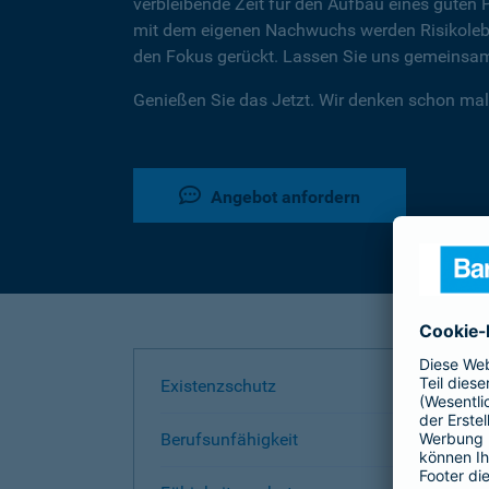
verbleibende Zeit für den Aufbau eines guten 
mit dem eigenen Nachwuchs werden Risikoleben
den Fokus gerückt. Lassen Sie uns gemeinsam 
Genießen Sie das Jetzt. Wir denken schon mal
Angebot anfordern
Existenzschutz
Berufsunfähigkeit