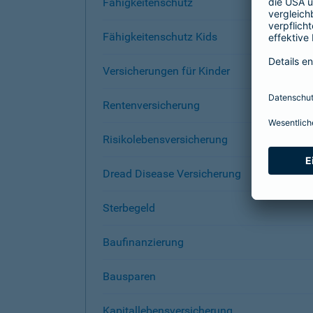
Fähigkeitenschutz
Fähigkeitenschutz Kids
Versicherungen für Kinder
Rentenversicherung
Risikolebensversicherung
Dread Disease Versicherung
Sterbegeld
Baufinanzierung
Bausparen
Kapitallebensversicherung