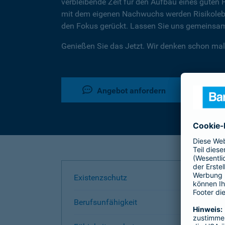
verbleibende Zeit für den Aufbau eines guten 
mit dem eigenen Nachwuchs werden Risikoleben
den Fokus gerückt. Lassen Sie uns gemeinsam 
Genießen Sie das Jetzt. Wir denken schon mal
Angebot anfordern
Existenzschutz
Berufsunfähigkeit