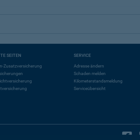
BTE SEITEN
SERVICE
n-Zusatzversicherung
Adresse ändern
rsicherungen
Schaden melden
ichtversicherung
Kilometerstandsmeldung
tversicherung
Serviceübersicht
B
Bleiben Sie in Kontakt