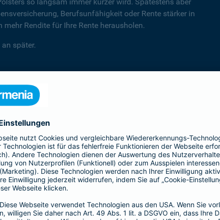
Polsters so langsam immer kürzer wird. Spätestens aber
sversicherung, Berufsunfähigkeit oder Rente stärker in
mehr Rendite für Ihre Rente herausholen.
 an später.