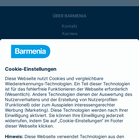
ÜBER BARMENIA
Kontakt
Karriere
Presse
Unternehmen
Anfahrt
Affiliate-Partner werden
Barmenia ist Teil der BarmeniaGothaer
BELIEBTE SEITEN
Kranken-Zusatzversicherung
Tierversicherungen
Haftpflichtversicherung
Hausratversicherung
SERVICE