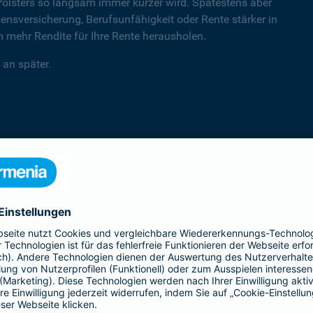
Polsters so langsam immer kürzer wird. Spätestens aber
sversicherung, Berufsunfähigkeit oder Rente stärker in
mehr Rendite für Ihre Rente herausholen.
 an später.