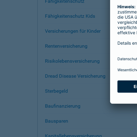
Fähigkeitenschutz
Fähigkeitenschutz Kids
Versicherungen für Kinder
Rentenversicherung
Risikolebensversicherung
Dread Disease Versicherung
Sterbegeld
Baufinanzierung
Bausparen
Kapitallebensversicherung