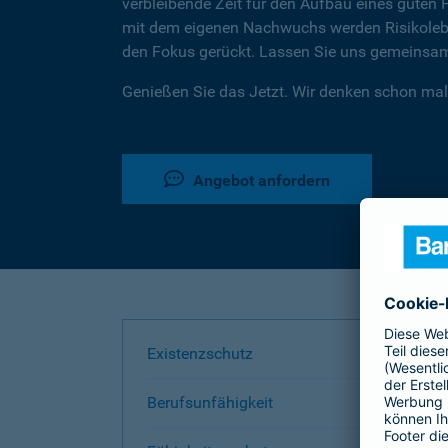
verbleibende Zeit für den Aufbau eines guten 
mit dem eigenen Nachwuchs werden Risikoleben
den Fokus gerückt. Lassen Sie uns gemeinsam 
Genießen Sie das Jetzt. Wir denken schon mal
Angebot anfordern
Existenzschutz
Berufsunfähigkeit