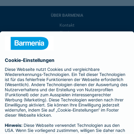
ÜBER BARMENIA
Kontakt
Karriere
Presse
Unternehmen
Anfahrt
Affiliate-Partner werden
Barmenia ist Teil der BarmeniaGothaer
BELIEBTE SEITEN
Kranken-Zusatzversicherung
Tierversicherungen
Haftpflichtversicherung
Hausratversicherung
SERVICE