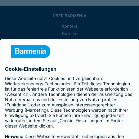
ÜBER BARMENIA
Kontakt
Karriere
Presse
Unternehmen
Anfahrt
Affiliate-Partner werden
Barmenia ist Teil der BarmeniaGothaer
BELIEBTE SEITEN
Kranken-Zusatzversicherung
Tierversicherungen
Haftpflichtversicherung
Hausratversicherung
SERVICE