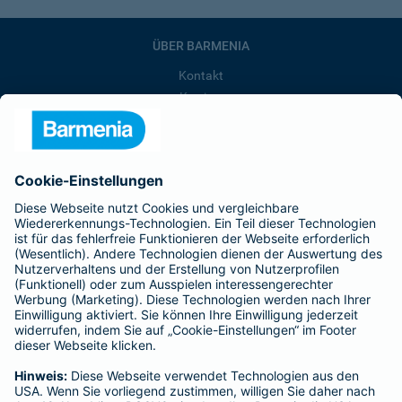
ÜBER BARMENIA
Kontakt
Karriere
Presse
Unternehmen
Anfahrt
Affiliate-Partner werden
Barmenia ist Teil der BarmeniaGothaer
BELIEBTE SEITEN
Kranken-Zusatzversicherung
Tierversicherungen
Haftpflichtversicherung
Hausratversicherung
SERVICE