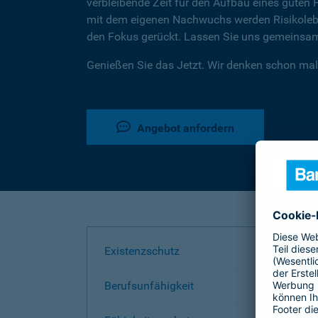
verbleibende Zeit für den Aufbau eines guten 
mit dem eigenen Nachwuchs werden Risikoleben
den Fokus gerückt. Lassen Sie uns gemeinsam 
Genießen Sie das Jetzt. Wir denken schon mal
Angebot anfordern
Existenzschutz
Berufsunfähigkeit