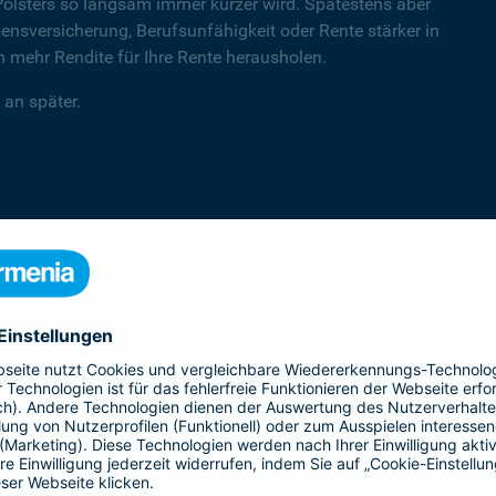
Polsters so langsam immer kürzer wird. Spätestens aber
sversicherung, Berufsunfähigkeit oder Rente stärker in
mehr Rendite für Ihre Rente herausholen.
 an später.