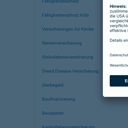
Fähigkeitenschutz
Fähigkeitenschutz Kids
Versicherungen für Kinder
Rentenversicherung
Risikolebensversicherung
Dread Disease Versicherung
Sterbegeld
Baufinanzierung
Bausparen
Kapitallebensversicherung