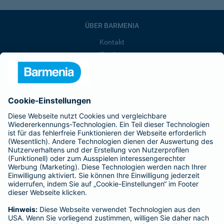
ÜBER BARMENIA
Kontakt
Karriere
Presse
Unternehmen
Anfahrt
Affiliate-Partner werden
Barmenia ist Teil der BarmeniaGothaer
BELIEBTE SEITEN
Kranken-Zusatzversicherung
Tierversicherungen
Haftpflichtversicherung
Hausratversicherung
SERVICE