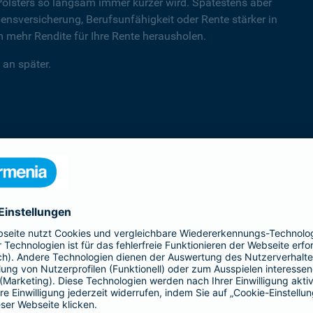
Polsters so langsam immer kürzer wird. Spätestens aber
sversicherung, Berufsunfähigkeit oder Rente stärker in
mehr Rendite für Ihre Rente herausholen.
 an später.