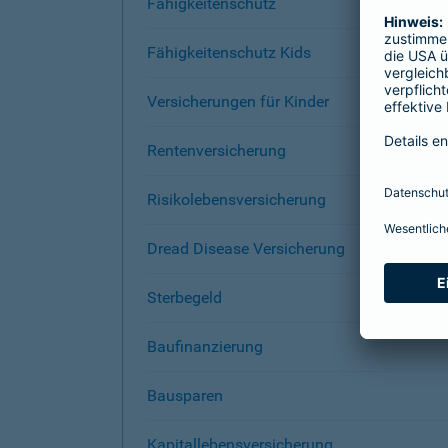
Fähigkeitenschutz
Fähigkeitenschutz Kids
Versicherungen für Kinder
Rentenversicherung
Risikolebensversicherung
Dread Disease Versicherung
Sterbegeld
Baufinanzierung
Bausparen
Kapitallebensversicherung