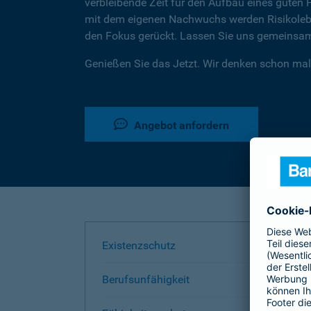
verbleibende Zeit für den Aufbau eines guten 
mit dem eigenen Nachwuchs werden Risikoleben
den Fokus gerückt. Lassen Sie uns gemeinsam 
Genießen Sie das Jetzt. Wir denken schon mal
Angebot anfordern
Existenzschutz
Berufsunfähigkeit