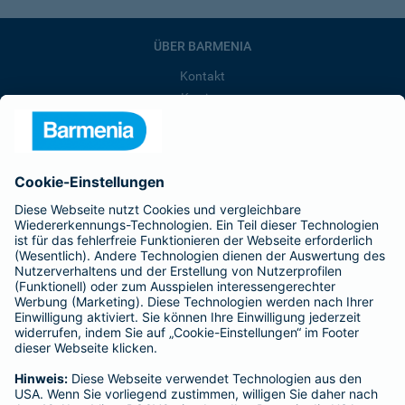
ÜBER BARMENIA
Kontakt
Karriere
Presse
Unternehmen
Anfahrt
Affiliate-Partner werden
Barmenia ist Teil der BarmeniaGothaer
BELIEBTE SEITEN
Kranken-Zusatzversicherung
Tierversicherungen
Haftpflichtversicherung
Hausratversicherung
SERVICE