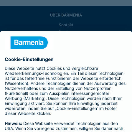
ÜBER BARMENIA
Kontakt
Karriere
Presse
Unternehmen
Anfahrt
Affiliate-Partner werden
Barmenia ist Teil der BarmeniaGothaer
BELIEBTE SEITEN
Kranken-Zusatzversicherung
Tierversicherungen
Haftpflichtversicherung
Hausratversicherung
SERVICE