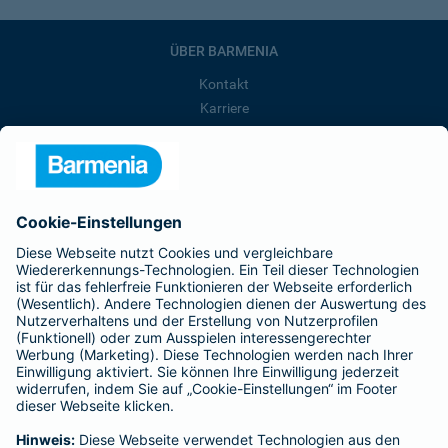
ÜBER BARMENIA
Kontakt
Karriere
Presse
Unternehmen
Anfahrt
Affiliate-Partner werden
Barmenia ist Teil der BarmeniaGothaer
BELIEBTE SEITEN
Kranken-Zusatzversicherung
Tierversicherungen
Haftpflichtversicherung
Hausratversicherung
SERVICE