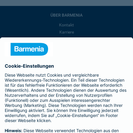
ÜBER BARMENIA
Kontakt
Karriere
Presse
Unternehmen
Anfahrt
Affiliate-Partner werden
Barmenia ist Teil der BarmeniaGothaer
BELIEBTE SEITEN
Kranken-Zusatzversicherung
Tierversicherungen
Haftpflichtversicherung
Hausratversicherung
SERVICE