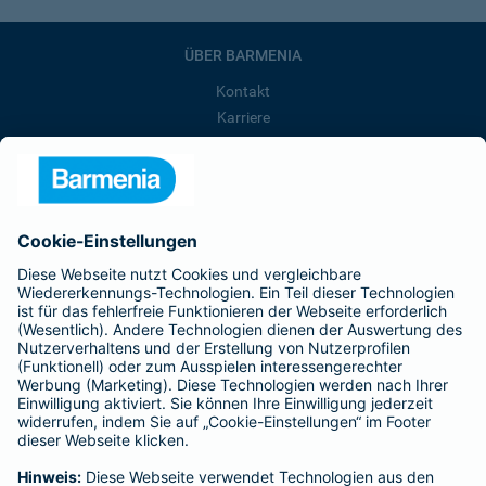
ÜBER BARMENIA
Kontakt
Karriere
Presse
Unternehmen
Anfahrt
Affiliate-Partner werden
Barmenia ist Teil der BarmeniaGothaer
BELIEBTE SEITEN
Kranken-Zusatzversicherung
Tierversicherungen
Haftpflichtversicherung
Hausratversicherung
SERVICE