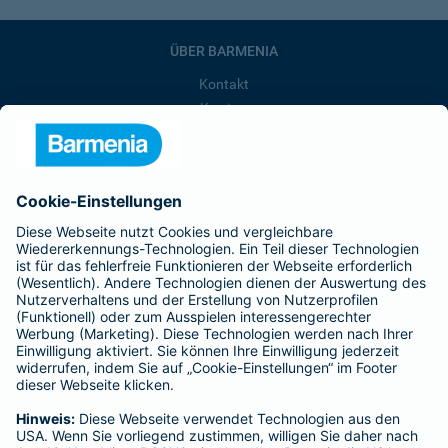
ÜBER BARMENIA
Kontakt
Karriere
Presse
Unternehmen
Anfahrt
Affiliate-Partner werden
Barmenia ist Teil der BarmeniaGothaer
BELIEBTE SEITEN
Kranken-Zusatzversicherung
Tierversicherungen
Haftpflichtversicherung
Hausratversicherung
SERVICE