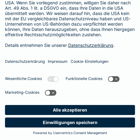
Adresse ändern
Schaden melden
Kilometerstandsmeldung
Serviceübersicht
Bleiben Sie in Kontakt
Barmenia bei Facebook
Barmenia bei Xing
Barmenia bei
Barmeni
Ba
Seite empfehlen
Impressum
Datenschutz
Barrierefreiheit
Cookies
Vertrag widerrufen
Meine
Suche
Produkte
Barmenia
Kontakt