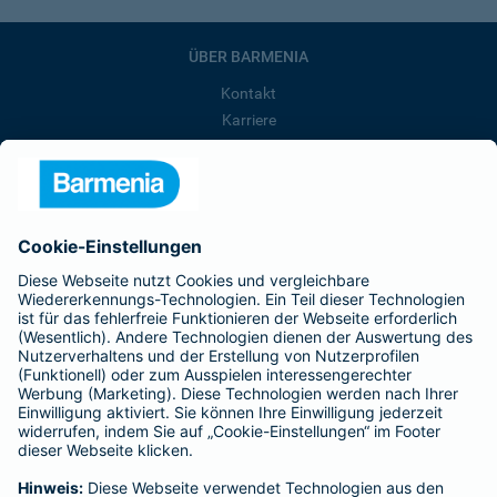
ÜBER BARMENIA
Kontakt
Karriere
Presse
Unternehmen
Anfahrt
Affiliate-Partner werden
Barmenia ist Teil der BarmeniaGothaer
BELIEBTE SEITEN
Kranken-Zusatzversicherung
Tierversicherungen
Haftpflichtversicherung
Hausratversicherung
SERVICE