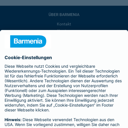
ÜBER BARMENIA
Kontakt
Karriere
Presse
Unternehmen
Anfahrt
Affiliate-Partner werden
Barmenia ist Teil der BarmeniaGothaer
BELIEBTE SEITEN
Kranken-Zusatzversicherung
Tierversicherungen
Haftpflichtversicherung
Hausratversicherung
SERVICE