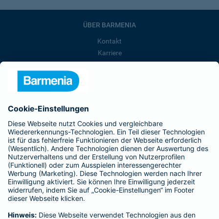
ÜBER BARMENIA
Kontakt
Karriere
Presse
Unternehmen
Anfahrt
Affiliate-Partner werden
Barmenia ist Teil der BarmeniaGothaer
BELIEBTE SEITEN
Kranken-Zusatzversicherung
Tierversicherungen
Haftpflichtversicherung
Hausratversicherung
SERVICE