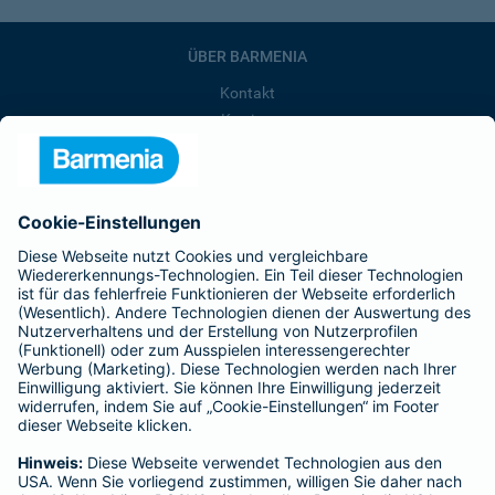
ÜBER BARMENIA
Kontakt
Karriere
Presse
Unternehmen
Anfahrt
Affiliate-Partner werden
Barmenia ist Teil der BarmeniaGothaer
BELIEBTE SEITEN
Kranken-Zusatzversicherung
Tierversicherungen
Haftpflichtversicherung
Hausratversicherung
SERVICE