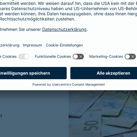
ner traditionellen
R