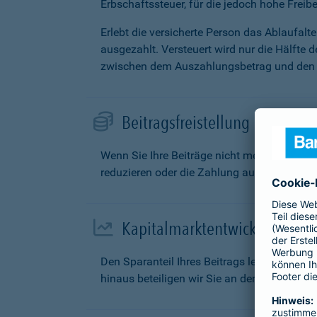
Erbschaftssteuer, für die jedoch hohe Freibe
Erlebt die versicherte Person das Ablaufal
ausgezahlt. Versteuert wird nur die Hälfte 
zwischen dem Auszahlungsbetrag und den g
Beitragsfreistellung
Wenn Sie Ihre Beiträge nicht mehr zahlen k
reduzieren oder die Zahlung aufschieben.
Kapitalmarktentwicklung
Den Sparanteil Ihres Beitrags legen wir fü
hinaus beteiligen wir Sie an den Überschüs