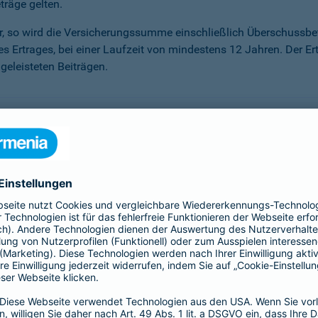
träge gelten.
ter, so wird die Versicherungssumme ein­schließlich Überschuss
des Ertrages, bei einer Laufzeit von mindestens 12 Jahren. Der Er
eleisteten Beiträgen.
önnen, haben Sie die Möglichkeit der Beitragsfreistellung. Sie
r Sie an. Sie erhalten darauf einen Garantiezins – unabhängig 
sen, die unser Kapitalanlagemanagement erwirtschaftet.