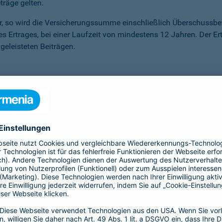
träge gelten.
ter, so wird die Versicherungssumme ein­schließlich Überschuss
des Ertrages, bei einer Laufzeit von mindestens 12 Jahren. Der Er
eleisteten Beiträgen.
önnen, haben Sie die Möglichkeit der Beitragsfreistellung. Sie
r Sie an. Sie erhalten darauf einen Garantiezins – unabhängig 
sen, die unser Kapitalanlagemanagement erwirtschaftet.