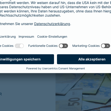
ner traditionellen
R