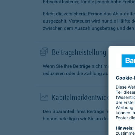
Erbschaftssteuer, für die jedoch hohe Freibe
Erlebt die versicherte Person das Ablaufal
ausgezahlt. Versteuert wird nur die Hälfte 
zwischen dem Auszahlungsbetrag und den g
Beitragsfreistellung
Wenn Sie Ihre Beiträge nicht mehr zahlen k
reduzieren oder die Zahlung aufschieben.
Kapitalmarktentwicklung
Den Sparanteil Ihres Beitrags legen wir fü
hinaus beteiligen wir Sie an den Überschüs