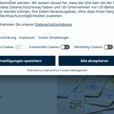
ner traditionellen
R