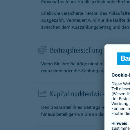
Erbschaftssteuer, für die jedoch hohe Freibe
Erlebt die versicherte Person das Ablaufal
ausgezahlt. Versteuert wird nur die Hälfte 
zwischen dem Auszahlungsbetrag und den g
Beitragsfreistellung
Wenn Sie Ihre Beiträge nicht mehr zahlen k
reduzieren oder die Zahlung aufschieben.
Kapitalmarktentwicklung
Den Sparanteil Ihres Beitrags legen wir fü
hinaus beteiligen wir Sie an den Überschüs