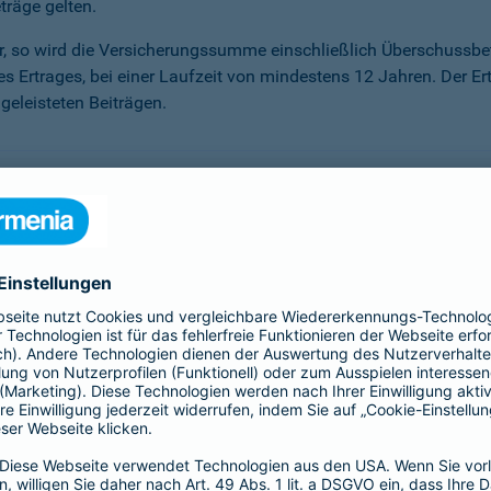
träge gelten.
ter, so wird die Versicherungssumme ein­schließlich Überschuss
des Ertrages, bei einer Laufzeit von mindestens 12 Jahren. Der Er
eleisteten Beiträgen.
önnen, haben Sie die Möglichkeit der Beitragsfreistellung. Sie
r Sie an. Sie erhalten darauf einen Garantiezins – unabhängig 
sen, die unser Kapitalanlagemanagement erwirtschaftet.