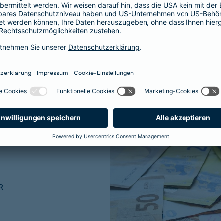
ner traditionellen
R