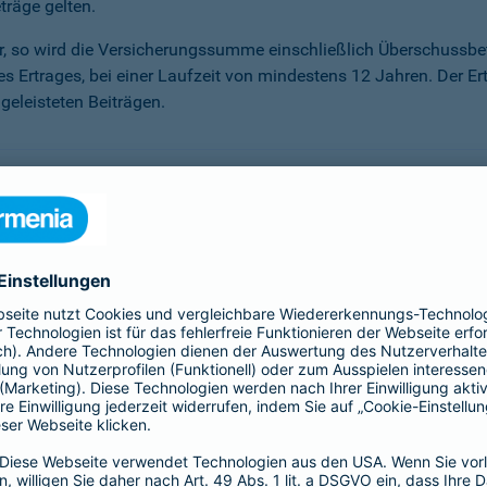
träge gelten.
ter, so wird die Versicherungssumme ein­schließlich Überschuss
des Ertrages, bei einer Laufzeit von mindestens 12 Jahren. Der Er
eleisteten Beiträgen.
önnen, haben Sie die Möglichkeit der Beitragsfreistellung. Sie
r Sie an. Sie erhalten darauf einen Garantiezins – unabhängig 
sen, die unser Kapitalanlagemanagement erwirtschaftet.