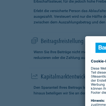
Erbschaftssteuer, für die jedoch hohe Freibe
Erlebt die versicherte Person das Ablaufal
ausgezahlt. Versteuert wird nur die Hälfte 
zwischen dem Auszahlungsbetrag und den g
Beitragsfreistellung
Wenn Sie Ihre Beiträge nicht mehr zahlen k
reduzieren oder die Zahlung aufschieben.
Kapitalmarktentwicklung
Den Sparanteil Ihres Beitrags legen wir fü
hinaus beteiligen wir Sie an den Überschüs