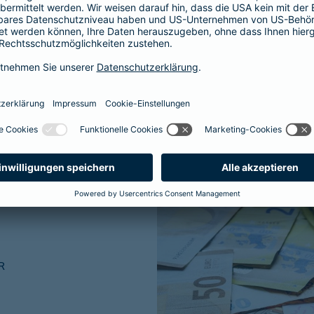
ner traditionellen
R