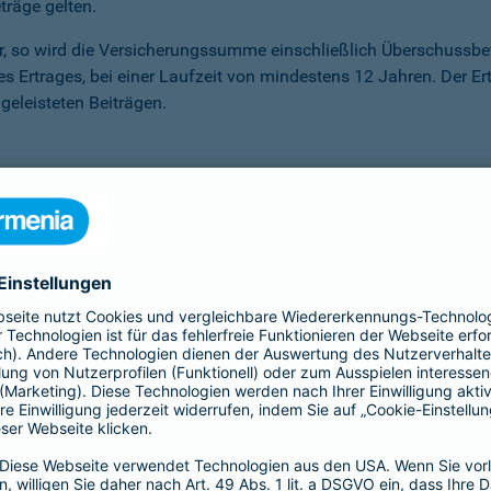
träge gelten.
ter, so wird die Versicherungssumme ein­schließlich Überschuss
des Ertrages, bei einer Laufzeit von mindestens 12 Jahren. Der Er
eleisteten Beiträgen.
önnen, haben Sie die Möglichkeit der Beitragsfreistellung. Sie
r Sie an. Sie erhalten darauf einen Garantiezins – unabhängig 
sen, die unser Kapitalanlagemanagement erwirtschaftet.