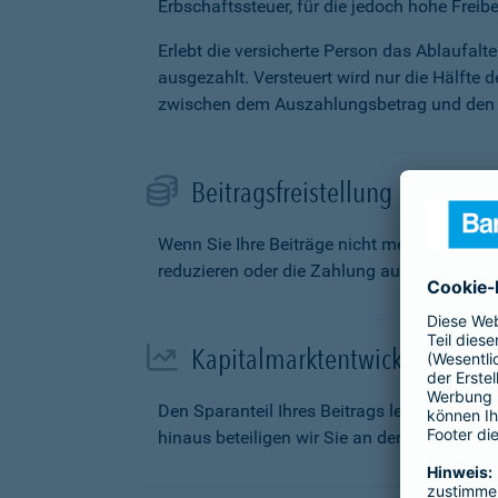
Erbschaftssteuer, für die jedoch hohe Freibe
Erlebt die versicherte Person das Ablaufal
ausgezahlt. Versteuert wird nur die Hälfte 
zwischen dem Auszahlungsbetrag und den g
Beitragsfreistellung
Wenn Sie Ihre Beiträge nicht mehr zahlen k
reduzieren oder die Zahlung aufschieben.
Kapitalmarktentwicklung
Den Sparanteil Ihres Beitrags legen wir fü
hinaus beteiligen wir Sie an den Überschüs