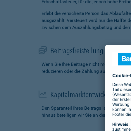
Erbschaftssteuer, für die jedoch hohe Freibe
Erlebt die versicherte Person das Ablaufal
ausgezahlt. Versteuert wird nur die Hälfte 
zwischen dem Auszahlungsbetrag und den g
Beitragsfreistellung
Wenn Sie Ihre Beiträge nicht mehr zahlen k
reduzieren oder die Zahlung aufschieben.
Kapitalmarktentwicklung
Den Sparanteil Ihres Beitrags legen wir fü
hinaus beteiligen wir Sie an den Überschüs