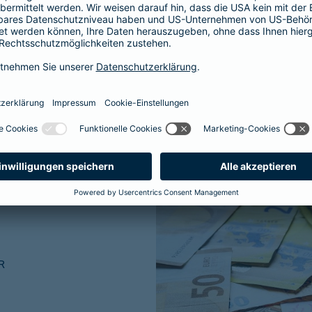
ner traditionellen
R