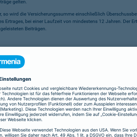
träge gelten.
ter, so wird die Versicherungssumme ein­schließlich Überschuss
des Ertrages, bei einer Laufzeit von mindestens 12 Jahren. Der Er
eleisteten Beiträgen.
önnen, haben Sie die Möglichkeit der Beitragsfreistellung. Sie
r Sie an. Sie erhalten darauf einen Garantiezins – unabhängig 
sen, die unser Kapitalanlagemanagement erwirtschaftet.