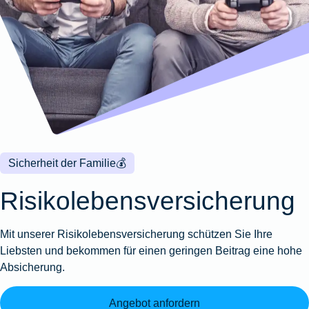
Wohnungsschutzbrief
Kunstversicherung
Montageversicherung
Zur
Zur
Zur
Gruppenunfall für
Gewässerschadenhaftpflicht
Reisehaftpflichtversicherung
Zur
Produktübersicht
Produktübersicht
Produktübersicht
Betriebe
Ausstellungsversicherung
Zur
Produktübersicht
Zur
Produktübersicht
Reiserücktrittsversicherung
Zur
Produktübersicht
Gruppenunfall für
Valorenversicherung
Produktübersicht
Vereine
Zur
Oldtimersammlungsversicherung
Produktübersicht
Zur
Produktübersicht
Sicherheit der Familie
💰
Zur
Produktübersicht
Risikolebensversicherung
Mit unserer Risikolebensversicherung schützen Sie Ihre
Liebsten und bekommen für einen geringen Beitrag eine hohe
Absicherung.
Angebot anfordern