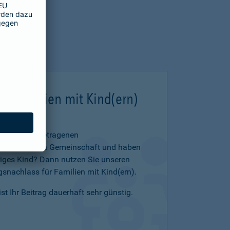
ür Familien mit Kind(ern)
 in einer eingetragenen
 eheähnlichen Gemeinschaft und haben
iges Kind? Dann nutzen Sie unseren
snachlass für Familien mit Kind(ern).
t Ihr Beitrag dauerhaft sehr günstig.