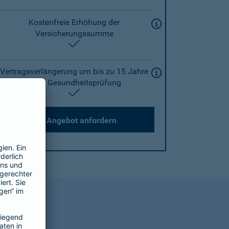
Kostenfreie Erhöhung der
Versicherungssumme
enthalten
Vertragsverlängerung um bis zu 15 Jahre
ohne Gesundheitsprüfung
enthalten
Angebot anfordern