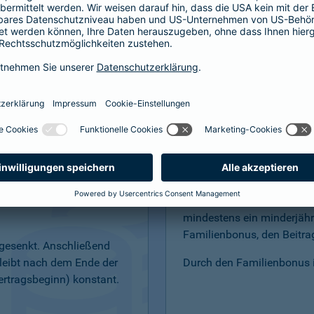
bensversicherung
Easy-Start"
Familienbonus – f
elt: günstige Startbeiträge
Sind Sie verheiratet, leben
tzen Sie in der
Lebenspartnerschaft oder
mindestens ein minderjähr
Familienbonus, den Beitrag
abgesenkt. Anschließend
bleibt nach dem Ende der
Durch den Familienbonus is
ertragsbeginn) konstant.