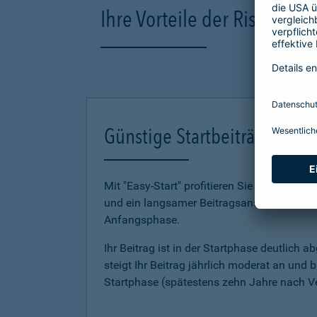
Ihre Vorteile der Risikole
Günstige Startbeiträge mit "
Mit "Easy-Start" profitieren Sie gleich dopp
und ein lang­samer Beitragsanstieg unterstü
Anfangsphase.
Ihr Beitrag ist in der Startphase deutlich 
steigt Ihr Beitrag jährlich moderat an und 
Startphase (spätestens zehn Jahre nach V