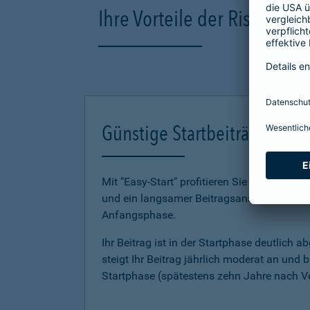
Ihre Vorteile der Risikole
Günstige Startbeiträge mit "
Mit "Easy-Start" profitieren Sie gleich dopp
und ein lang­samer Beitragsanstieg unterstü
Anfangsphase.
Ihr Beitrag ist in der Startphase deutlich 
steigt Ihr Beitrag jährlich moderat an und 
Startphase (spätestens zehn Jahre nach V