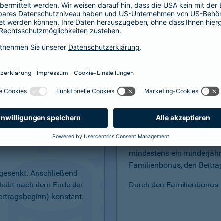
bensversicherung
Easy-Start"
Familienbonus – f
elt: günstige Startbeiträge
Sind Sie verheiratet, leben
tzen Sie in der
Lebenspartnerschaft oder
mindestens ein minderjähr
Familienbonus, den Beitrag
abgesenkt. Anschließend
bleibt nach dem Ende der
Durch den Familienbonus is
ertragsbeginn) konstant.