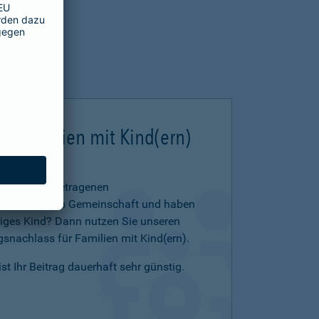
ür Familien mit Kind(ern)
 in einer eingetragenen
 eheähnlichen Gemeinschaft und haben
iges Kind? Dann nutzen Sie unseren
snachlass für Familien mit Kind(ern).
t Ihr Beitrag dauerhaft sehr günstig.