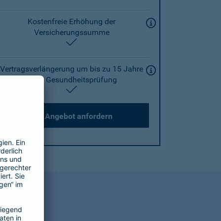
Kostenfreie Erhöhung der
Versicherungssumme
enthalten
Vertragsverlängerung um bis zu 15 Jahre
ohne Gesundheitsprüfung
enthalten
Angebot anfordern