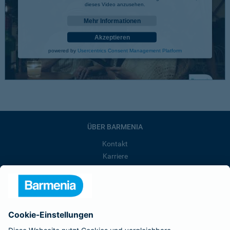
dieses Video anzusehen.
Mehr Informationen
Akzeptieren
powered by
Usercentrics Consent Management Platform
ÜBER BARMENIA
Kontakt
Karriere
Presse
Unternehmen
Anfahrt
Affiliate-Partner werden
Barmenia ist Teil der BarmeniaGothaer