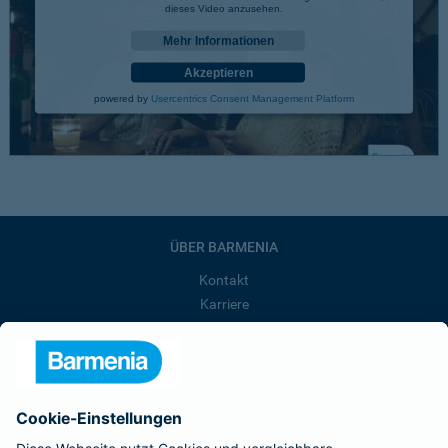
dieses Video anzusehen.
Mehr Informationen
Akzeptieren
powered by
Usercentrics Consent Management Platform
ÜBER BARMENIA
Kontakt
Karriere
Presse
Unternehmen
Anfahrt
Affiliate-Partner werden
Barmenia ist Teil der BarmeniaGothaer