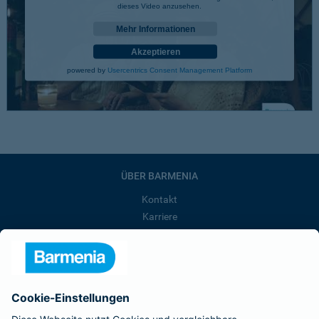
dieses Video anzusehen.
Mehr Informationen
Akzeptieren
powered by
Usercentrics Consent Management Platform
ÜBER BARMENIA
Kontakt
Karriere
Presse
Unternehmen
Anfahrt
Affiliate-Partner werden
Barmenia ist Teil der BarmeniaGothaer