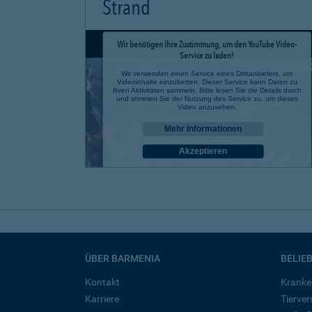
Strand
Wir benötigen Ihre Zustimmung, um den YouTube Video-
Service zu laden!
Wir verwenden einen Service eines Drittanbieters, um
Videoinhalte einzubetten. Dieser Service kann Daten zu
Ihren Aktivitäten sammeln. Bitte lesen Sie die Details durch
und stimmen Sie der Nutzung des Service zu, um dieses
Video anzusehen.
Mehr Informationen
Akzeptieren
powered by
Usercentrics Consent Management Platform
ÜBER BARMENIA
BELIE
Kontakt
Kranke
Karriere
Tierve