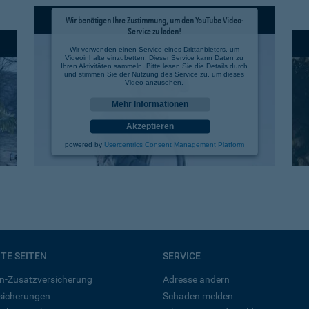
Wir benötigen Ihre Zustimmung, um den YouTube Video-
Service zu laden!
Wir verwenden einen Service eines Drittanbieters, um
Videoinhalte einzubetten. Dieser Service kann Daten zu
Ihren Aktivitäten sammeln. Bitte lesen Sie die Details durch
und stimmen Sie der Nutzung des Service zu, um dieses
Video anzusehen.
Mehr Informationen
Akzeptieren
powered by
Usercentrics Consent Management Platform
BTE SEITEN
SERVICE
n-Zusatzversicherung
Adresse ändern
rsicherungen
Schaden melden