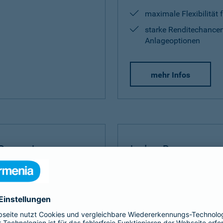
maximale Flexibilität 
starke Renditechancen
Anlageoptionen
mehr Infos
Rente Invest
Index Protect
Invest
bauen Sie Ihre
Der
Index Protect
kombinie
 umfangreich auf.
Vorteilen einer Kapitalanla
und Renditechancen.
ditechance