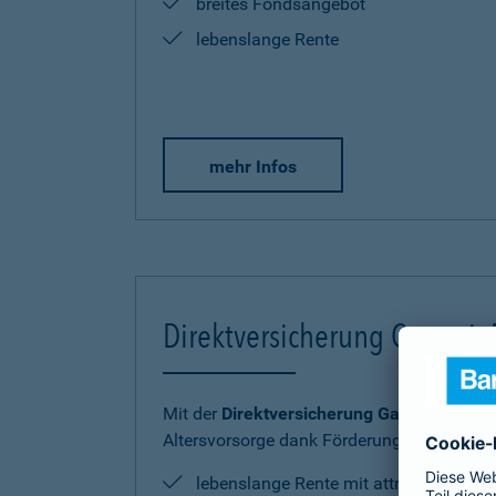
breites Fondsangebot
lebenslange Rente
mehr Infos
Direktversicherung Garantie
Mit der
Direktversicherung GarantieRente 
Altersvorsorge dank Förderung sicher und
lebenslange Rente mit attraktiver Ren