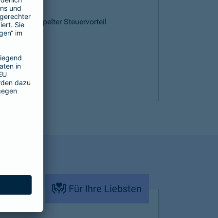
ntie
cen und doppelter Steuervorteil
Für Ihre Liebsten