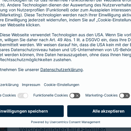
wählbare Beitragsgara
attraktive Renditechan
aben
mehr Infos
Versicherungen für Familien