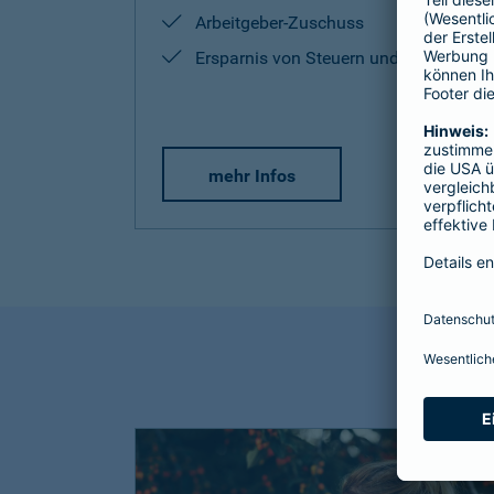
Arbeitgeber-Zuschuss
Ersparnis von Steuern und Sozialabg
mehr Infos